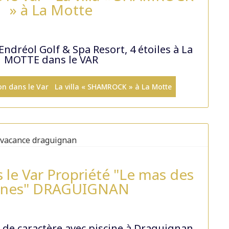
» à La Motte
ndréol Golf & Spa Resort, 4 étoiles à La
MOTTE dans le VAR
ation dans le Var La villa « SHAMROCK » à La Motte
 le Var Propriété "Le mas des
lines" DRAGUIGNAN
 de caractère avec piscine à Draguignan