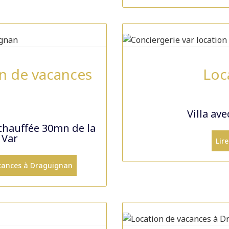
on de vacances
Loc
Villa av
 chauffée 30mn de la
 Var
Lire
vacances à Draguignan