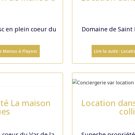
c en plein coeur du
Domaine de Saint E
de Manou à Flayosc
Lire la suite : Loc
été La maison
Location dans
ues
col
n coeur du Var de la
Superbe propriété